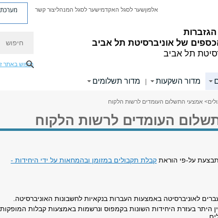
מערכת פ
אלפון
שער לסגל האקדמי
שער לסגל המנהלי
צור קשר
הגזברות
חיפוש
כספים של אוניברסיטת תל אביב
סיטת תל אביב
חיפוש באתר ז
ם
מדור השקעות
מדור תשלומים
|
לים
> אמצעי התשלום העומדים לרשות הלקוח
שלום העומדים לרשות הלקוח
בצעת על-פי הוראת
קבלת תקבולים במזומן ובהמחאות על ידי היחידות -
ברים לאוניברסיטה באמצעות העברות בנקאיות לחשבונות האוניברסיטה.
ן היתר בעזרת היחידות השונות בקמפוס ונרשמות באמצעות קבלות המופקות
ים.