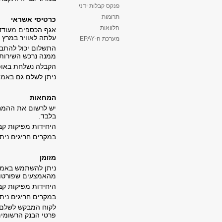
פנקס קבלות ידני
תרומות
כרטיסי אשראי
הלוואות
אגף הכספים מעודד
עלתה לאוויר במרץ 2012.
מערכת ה-EPAY
התשלום יכול להתבצע
ממנה נרכש השירות 
הקבלה נשלחת באופן
ניתן לשלם גם באמצע
המחאות
יש לרשום את ההמח
בלבד.
היחידות מפיקות ק
במקרים חריגים נית
מזומן
ניתן להשתמש באמצע
מהאמצעים שפורטו 
היחידות מפיקות קבלו
במקרים חריגים נית
פרטי הבנק הרשומים