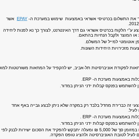
 את התשלום בכרטיסי אשראי באמצעות שימוש במערכת ה-
EPAY
אשר
 ע"י הלקוח בכרטיס אשראי גם דרך האינטרנט, לצורך כך נא לפנות ליחידה
או המוצר ולקבל הנחיות בהתאם.
 אוטומטי למייל של המשלם.
ות מזכירויות היחידות השונות.
אות לפקודת אוניברסיטת תל-אביב, יש להקפיד על המחאות משורטטות למוט
בלות באמצעות מערכת ה-
ERP
.
ן להשתמש בפנקס קבלות ידני הניתן במדור.
י זה כברירת מחדל בלבד רק במקרה שלא ניתן לבצע גבייה באף אחד
לעיל.
ת באמצעות מערכת ה- ERP .
ן להשתמש בפנקס קבלות ידני הניתן במדור.
לקוח המבקש לשלם במזומן סך של 5,000 ₪ ומעלה יתבקש להפקיד את הסכום ישירות לבנק לפי
 לעיל לטובת האוניברסיטה ולהציג טופס הפקדה.