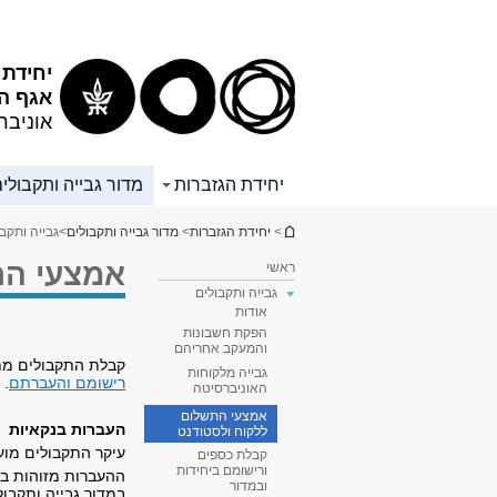
תוכן
תפריט
עליון
ראשי
יחידת 
אגף ה
אוניבר
יחידת הגזברות
מדור גבייה ותקבולי
הינך נמצא כאן
>
יחידת הגזברות
>
מדור גבייה ותקבולים
>
גבייה ותקבו
אמצעי הת
ראשי
גבייה ותקבולים
אודות
הפקת חשבונות
והמעקב אחריהם
קבלת התקבולים מת
גבייה מלקוחות
רישומם והעברתם
.
האוניברסיטה
אמצעי התשלום
העברות בנקאיות
ללקוח ולסטודנט
עיקר התקבולים מוע
קבלת כספים
ורישומם ביחידות
ההעברות מזוהות בי
ובמדור
במדור גבייה ותקבול